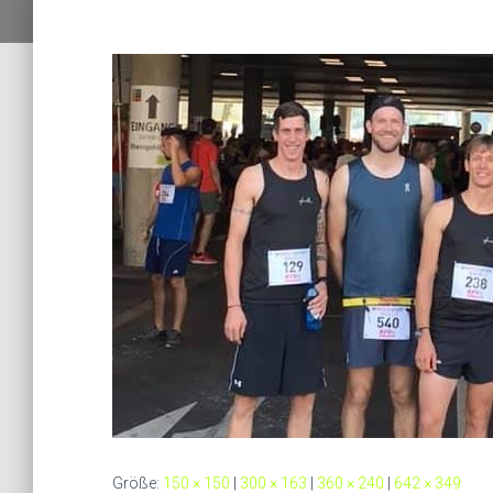
Größe:
150 × 150
|
300 × 163
|
360 × 240
|
642 × 349