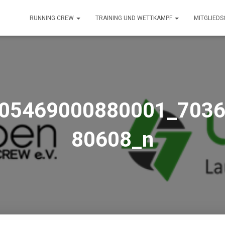
RUNNING CREW
TRAINING UND WETTKAMPF
MITGLIED
05469000880001_703
80608_n