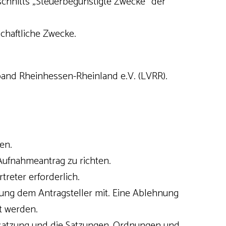
schnitts „Steuerbegünstigte Zwecke“ der
tschaftliche Zwecke.
band Rheinhessen-Rheinland e.V. (LVRR).
en.
 Aufnahmeantrag zu richten.
treter erforderlich.
dung dem Antragsteller mit. Eine Ablehnung
t werden.
ssatzung und die Satzungen, Ordnungen und