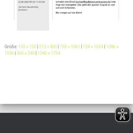
Größe:
150 × 150
|
212 × 300
|
750 × 1061
|
724 × 1024
|
1086 ×
1536
|
360 × 240
|
1240 × 1754