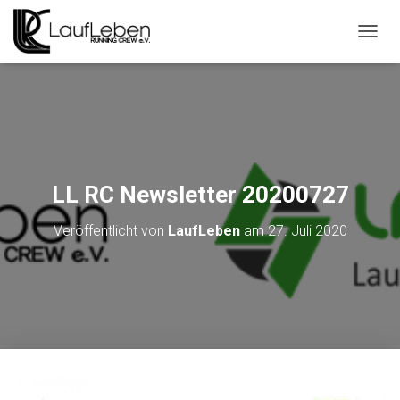
N
A
V
I
G
A
T
I
O
LL RC Newsletter 20200727
N
U
Veröffentlicht von
LaufLeben
am
27. Juli 2020
M
S
C
H
A
L
T
E
N