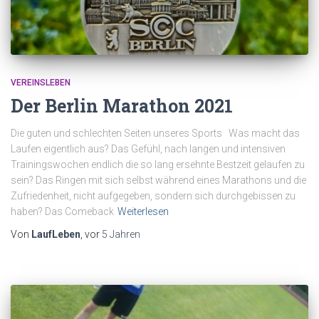
VEREINSLEBEN
Der Berlin Marathon 2021
Die guten und schlechten Seiten unseres Sports Was macht das
Laufen eigentlich aus? Das Gefühl, nach langen und intensiven
Trainingswochen endlich die so lang ersehnte Bestzeit gelaufen zu
sein? Das Ringen mit sich selbst während eines Marathons und die
Zufriedenheit, nicht aufgegeben, sondern sich durchgebissen zu
haben? Das Comeback
Weiterlesen
Von
LaufLeben
, vor
5 Jahren