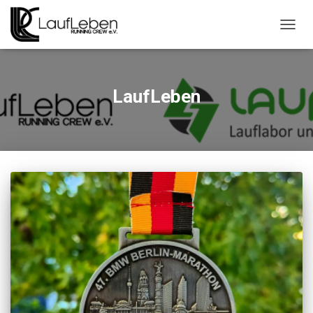
N
A
V
I
G
LaufLeben
A
T
I
O
N
U
M
S
C
H
A
L
T
E
N