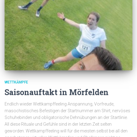
WETTKÄMPFE
Saisonauftakt in Mörfelden
Endlich wieder Wettkampffeeling Anspannung, Vorfreude,
masochistisches Befestigen der Startnummer am Shirt, nervöses
Schuhebinden und obligatorische Dehnübungen an der Startlinie.
All diese Rituale und Gefühle sind in der letzten Zeit selten
geworden. Wettkampffeeling will für die meisten selbst bei all den