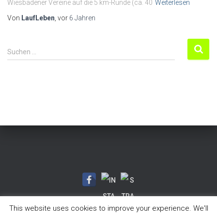
Wiesbadener Vereine auf die 5 km-Runde (ca. 40
Weiterlesen
Von
LaufLeben
, vor
6 Jahren
S
Suchen …
u
c
h
e
n
n
a
c
h
:
This website uses cookies to improve your experience. We'll