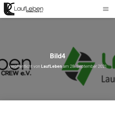
N
A
V
I
G
A
T
I
O
Bild4
N
U
Veröffentlicht von
LaufLeben
am
28. September 2021
M
S
C
H
A
L
T
E
N