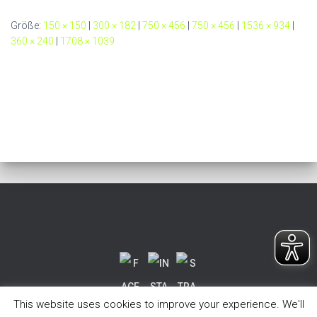
Größe:
150 × 150
|
300 × 182
|
750 × 456
|
750 × 456
|
1536 × 934
|
360 × 240
|
1708 × 1039
This website uses cookies to improve your experience. We'll