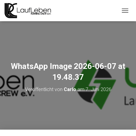
N
A
V
I
G
A
T
I
O
WhatsApp Image 2026-06-07 at
N
U
19.48.37
M
S
Veröffentlicht von
Carlo
am
7. Juni 2026
C
H
A
L
T
E
N