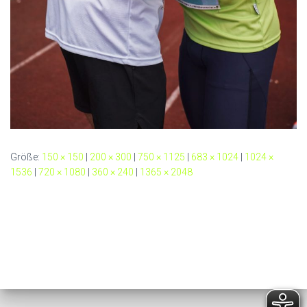
Größe:
150 × 150
|
200 × 300
|
750 × 1125
|
683 × 1024
|
1024 ×
1536
|
720 × 1080
|
360 × 240
|
1365 × 2048