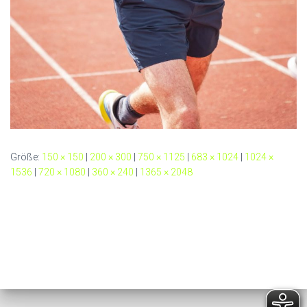
Größe:
150 × 150
|
200 × 300
|
750 × 1125
|
683 × 1024
|
1024 ×
1536
|
720 × 1080
|
360 × 240
|
1365 × 2048