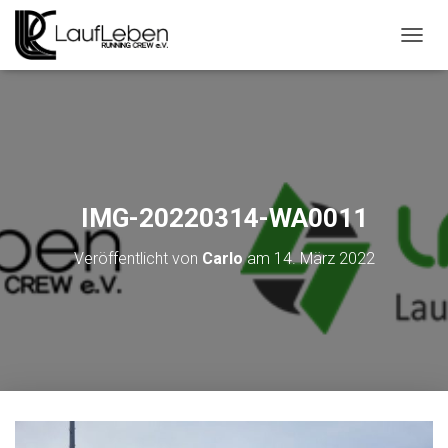
N
A
V
I
G
A
T
I
O
IMG-20220314-WA0011
N
U
Veröffentlicht von
Carlo
am
14. März 2022
M
S
C
H
A
L
T
E
N