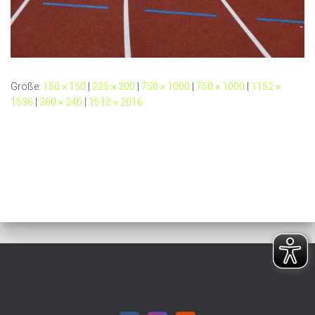
Größe:
150 × 150
|
225 × 300
|
750 × 1000
|
750 × 1000
|
1152 ×
1536
|
360 × 240
|
1512 × 2016