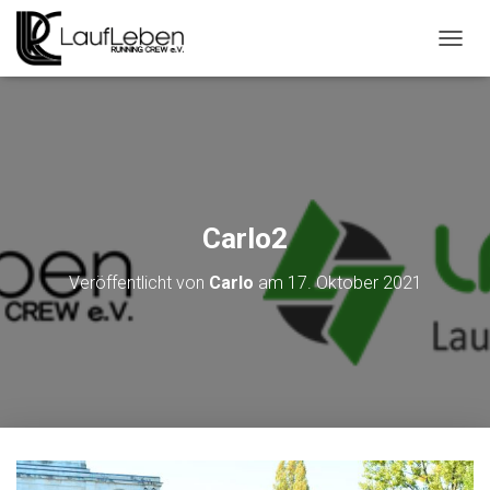
N
A
V
I
G
A
T
I
O
Carlo2
N
U
Veröffentlicht von
Carlo
am
17. Oktober 2021
M
S
C
H
A
L
T
E
N