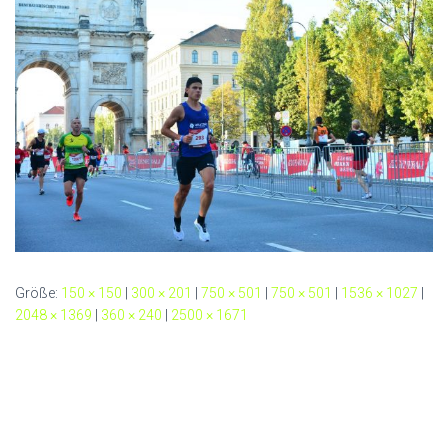
Größe:
150 × 150
|
300 × 201
|
750 × 501
|
750 × 501
|
1536 × 1027
|
2048 × 1369
|
360 × 240
|
2500 × 1671