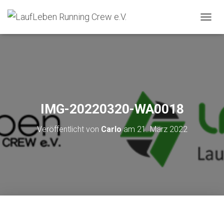
N
A
V
I
G
A
T
I
O
IMG-20220320-WA0018
N
U
Veröffentlicht von
Carlo
am
21. März 2022
M
S
C
H
A
L
T
E
N