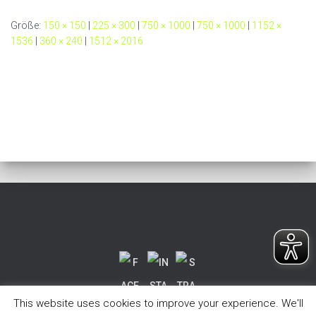
Größe:
150 × 150
|
225 × 300
|
750 × 1000
|
750 × 1000
|
1152 ×
1536
|
360 × 240
|
1512 × 2016
This website uses cookies to improve your experience. We'll