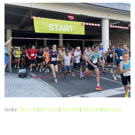
Größe:
150 × 150
|
300 × 225
|
750 × 563
|
360 × 240
|
832 × 624