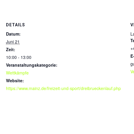
DETAILS
V
Datum:
L
T
Juni 21
+
Zeit:
E
10:00 - 13:00
g
Veranstaltungskategorie:
V
Wettkämpfe
Website:
https://www.mainz.de/freizeit-und-sport/dreibrueckenlauf.php