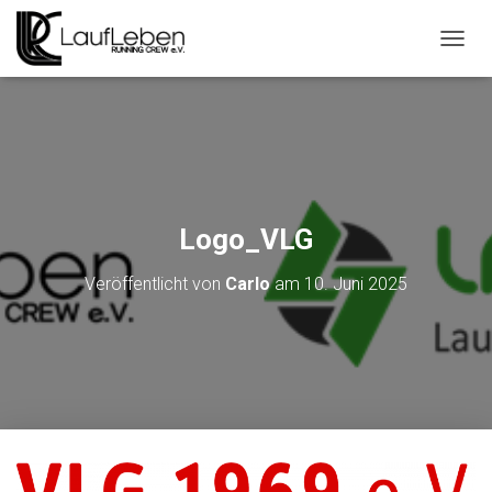
N
A
V
I
G
A
T
I
O
Logo_VLG
N
U
Veröffentlicht von
Carlo
am
10. Juni 2025
M
S
C
H
A
L
T
E
N