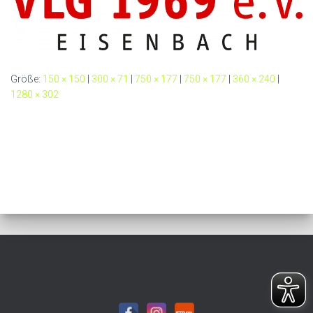
Größe:
150 × 150
|
300 × 71
|
750 × 177
|
750 × 177
|
360 × 240
|
1280 × 302