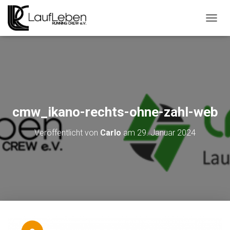
N
A
V
I
G
A
T
I
O
cmw_ikano-rechts-ohne-zahl-web
N
U
Veröffentlicht von
Carlo
am
29. Januar 2024
M
S
C
H
A
L
T
E
N