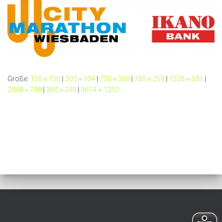
Größe:
150 × 150
|
300 × 104
|
750 × 260
|
750 × 259
|
1536 × 531
|
2048 × 708
|
360 × 240
|
3614 × 1250