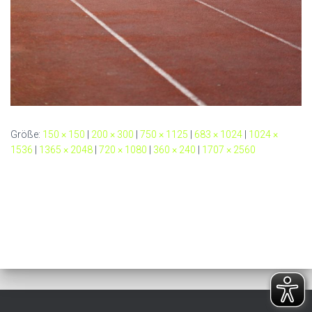
Größe:
150 × 150
|
200 × 300
|
750 × 1125
|
683 × 1024
|
1024 ×
1536
|
1365 × 2048
|
720 × 1080
|
360 × 240
|
1707 × 2560