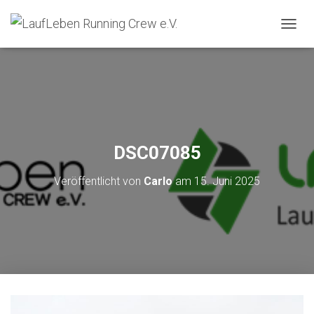
N
A
V
I
G
A
T
I
O
DSC07085
N
U
Veröffentlicht von
Carlo
am
15. Juni 2025
M
S
C
H
A
L
T
E
N