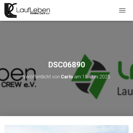
N
A
V
I
G
A
T
I
O
DSC06890
N
U
Veröffentlicht von
Carlo
am
15. Juni 2025
M
S
C
H
A
L
T
E
N