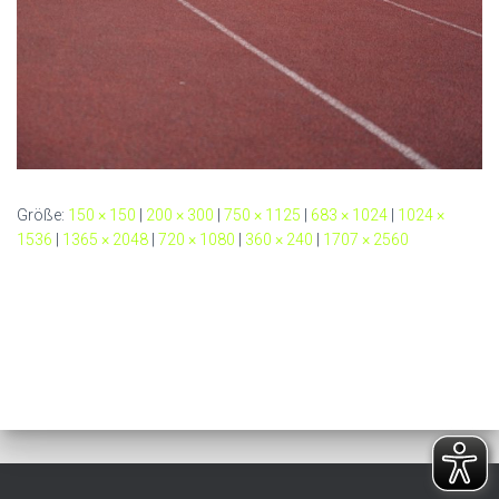
Größe:
150 × 150
|
200 × 300
|
750 × 1125
|
683 × 1024
|
1024 ×
1536
|
1365 × 2048
|
720 × 1080
|
360 × 240
|
1707 × 2560