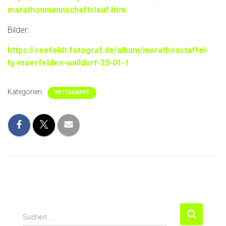
marathonmannschaftslauf.htm
Bilder:
https://seefeldt.fotograf.de/album/marathonstaffel-
lg-moerfelden-walldorf-23-01-1
Kategorien:
WETTKÄMPFE
S
Suchen …
u