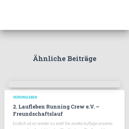
c
h
e
n
n
a
c
h
:
Ähnliche Beiträge
VEREINSLEBEN
2. Laufleben Running Crew e.V. –
Freundschaftslauf
Endlich ist es wieder so weit! Die zweite Auflage unseres