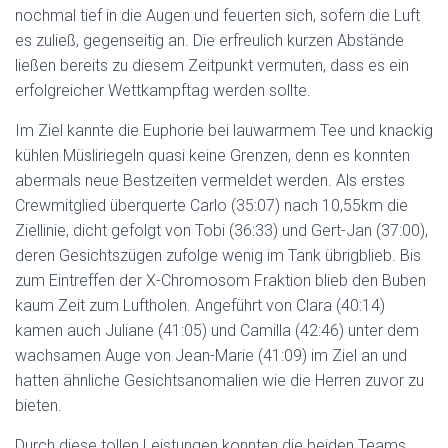
nochmal tief in die Augen und feuerten sich, sofern die Luft
es zuließ, gegenseitig an. Die erfreulich kurzen Abstände
ließen bereits zu diesem Zeitpunkt vermuten, dass es ein
erfolgreicher Wettkampftag werden sollte.
Im Ziel kannte die Euphorie bei lauwarmem Tee und knackig
kühlen Müsliriegeln quasi keine Grenzen, denn es konnten
abermals neue Bestzeiten vermeldet werden. Als erstes
Crewmitglied überquerte Carlo (35:07) nach 10,55km die
Ziellinie, dicht gefolgt von Tobi (36:33) und Gert-Jan (37:00),
deren Gesichtszügen zufolge wenig im Tank übrigblieb. Bis
zum Eintreffen der X-Chromosom Fraktion blieb den Buben
kaum Zeit zum Luftholen. Angeführt von Clara (40:14)
kamen auch Juliane (41:05) und Camilla (42:46) unter dem
wachsamen Auge von Jean-Marie (41:09) im Ziel an und
hatten ähnliche Gesichtsanomalien wie die Herren zuvor zu
bieten.
Durch diese tollen Leistungen konnten die beiden Teams