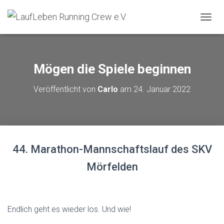
N
A
V
I
G
Mögen die Spiele beginnen
A
T
Veröffentlicht von
Carlo
am
24. Januar 2022
I
O
N
U
M
S
44. Marathon-Mannschaftslauf des SKV
C
H
Mörfelden
A
L
T
E
N
Endlich geht es wieder los. Und wie!